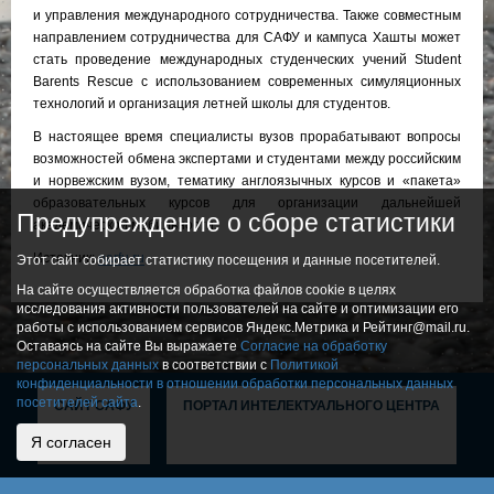
и управления международного сотрудничества. Также совместным
направлением сотрудничества для САФУ и кампуса Хашты может
стать проведение международных студенческих учений Student
Barents Rescue с использованием современных симуляционных
технологий и организация летней школы для студентов.
В настоящее время специалисты вузов прорабатывают вопросы
возможностей обмена экспертами и студентами между российским
и норвежским вузом, тематику англоязычных курсов и «пакета»
образовательных курсов для организации дальнейшей
Предупреждение о сборе статистики
академической мобильности.
Источник:
narfu.ru
Этот сайт собирает статистику посещения и данные посетителей.
На сайте осуществляется обработка файлов cookie в целях
исследования активности пользователей на сайте и оптимизации его
работы с использованием сервисов Яндекс.Метрика и Рейтинг@mail.ru.
Оставаясь на сайте Вы выражаете
Согласие на обработку
персональных данных
в соответствии с
Политикой
конфиденциальности в отношении обработки персональных данных
посетителей сайта
.
САЙТ САФУ
ПОРТАЛ ИНТЕЛЕКТУАЛЬНОГО ЦЕНТРА
Я согласен