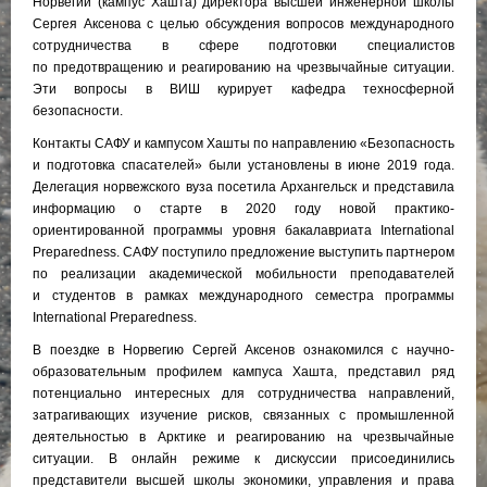
Норвегии (кампус Хашта) директора высшей инженерной школы
Сергея Аксенова с целью обсуждения вопросов международного
сотрудничества в сфере подготовки специалистов
по предотвращению и реагированию на чрезвычайные ситуации.
Эти вопросы в ВИШ курирует кафедра техносферной
безопасности.
Контакты САФУ и кампусом Хашты по направлению «Безопасность
и подготовка спасателей» были установлены в июне 2019 года.
Делегация норвежского вуза посетила Архангельск и представила
информацию о старте в 2020 году новой практико-
ориентированной программы уровня бакалавриата International
Preparedness. САФУ поступило предложение выступить партнером
по реализации академической мобильности преподавателей
и студентов в рамках международного семестра программы
International Preparedness.
В поездке в Норвегию Сергей Аксенов ознакомился с научно-
образовательным профилем кампуса Хашта, представил ряд
потенциально интересных для сотрудничества направлений,
затрагивающих изучение рисков, связанных с промышленной
деятельностью в Арктике и реагированию на чрезвычайные
ситуации. В онлайн режиме к дискуссии присоединились
представители высшей школы экономики, управления и права