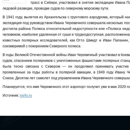
трасс в Сибири, участвовал в снятии экспедиции Ивана
ледовой разведке, проводке судов по северному морскому пути.
В 1941 году, вылетев из Архангельска с грунтового аэродрома, который н
экспедиция под руководством Ивана Черевичного совершила несколько пос
достигла района Полюса относительной недоступности или «Полюса недос
человеком, наиболее удаленная от суши и труднодоступная, расположенная
известных полярных исследователей, как Отто Шмидт и Иван Папанин,
соизмеримой с покорением Северного полюса.
В годы Великой Отечественной войны Иван Черевичный участвовал в боевы
судов, спасением полярников с уничтоженных фашистами полярных станци
была тесно связана с Севером — он продолжил принимать участие 
проявленные за годы работы в полярной авиации, в 1949 году Ивану Ч
Союза. Десятки лет самолет под управлением Ивана Черевичного совершал
Планируется, что имя Черевичного этот аэропорт получит уже в мае 2020 г
Источник:
narfu.ru