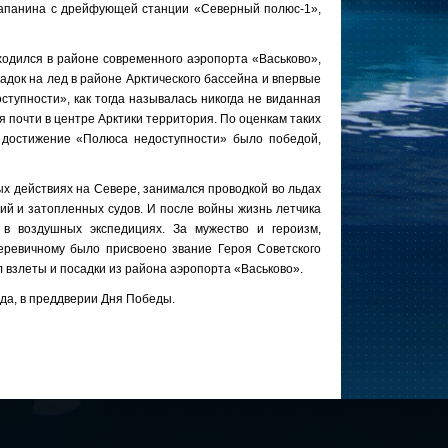
 Папанина с дрейфующей станции «Северный полюс-1»,
аходился в районе современного аэропорта «Васьково»,
адок на лед в районе Арктического бассейна и впервые
тупности», как тогда называлась никогда не виданная
 почти в центре Арктики территория. По оценкам таких
 достижение «Полюса недоступности» было победой,
х действиях на Севере, занимался проводкой во льдах
й и затопленных судов. И после войны жизнь летчика
в воздушных экспедициях. За мужество и героизм,
еревичному было присвоено звание Героя Советского
 взлеты и посадки из района аэропорта «Васьково».
ода, в преддверии Дня Победы.