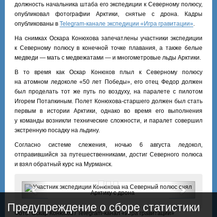
должность начальника штаба его экспедиции к Северному полюсу,
опубликовал фотографии Арктики, снятые с дрона. Кадры
опубликованы в
Telegram-канале экспедиции «Игра гравитации»
.
На снимках Оскара Конюхова запечатлены участники экспедиции
к Северному полюсу в конечной точке плавания, а также белые
медведи — мать с медвежатами — и многометровые льды Арктики.
В то время как Оскар Конюхов плыл к Северному полюсу
на атомном ледоколе «50 лет Победы», его отец Федор должен
был проделать тот же путь по воздуху, на паралете с пилотом
Игорем Потапкиным. Полет Конюхова-старшего должен был стать
первым в истории Арктики, однако во время его выполнения
у команды возникли технические сложности, и паралет совершил
экстренную посадку на льдину.
Согласно системе слежения, ночью 6 августа ледокол,
отправившийся за путешественниками, достиг Северного полюса
и взял обратный курс на Мурманск.
Предыдущий
Следу
Предупреждение о сборе статистики
Фото: Оскар Конюхов / Telegram-канал «Игра гравитации»