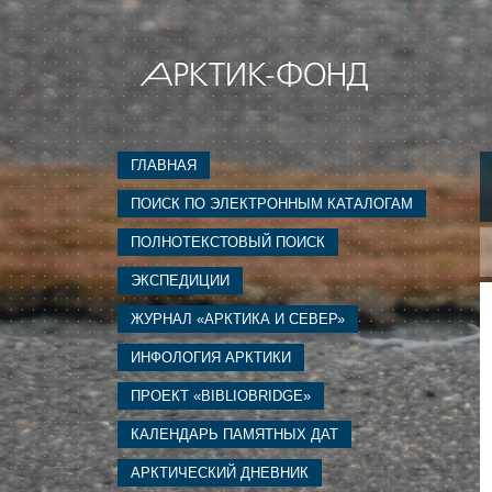
ГЛАВНАЯ
ПОИСК ПО ЭЛЕКТРОННЫМ КАТАЛОГАМ
ПОЛНОТЕКСТОВЫЙ ПОИСК
ЭКСПЕДИЦИИ
ЖУРНАЛ «АРКТИКА И СЕВЕР»
ИНФОЛОГИЯ АРКТИКИ
ПРОЕКТ «BIBLIOBRIDGE»
КАЛЕНДАРЬ ПАМЯТНЫХ ДАТ
АРКТИЧЕСКИЙ ДНЕВНИК