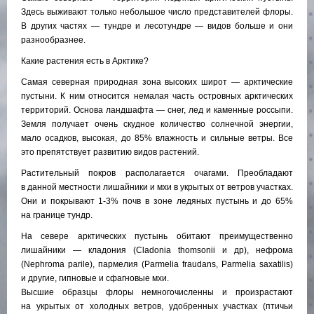
Здесь выживают только небольшое число представителей флоры.
В других частях — тундре и лесотундре — видов больше и они
разнообразнее.
Какие растения есть в Арктике?
Самая северная природная зона высоких широт — арктические
пустыни. К ним относится немалая часть островных арктических
территорий. Основа ландшафта — снег, лед и каменные россыпи.
Земля получает очень скудное количество солнечной энергии,
мало осадков, высокая, до 85% влажность и сильные ветры. Все
это препятствует развитию видов растений.
Растительный покров располагается очагами. Преобладают
в данной местности лишайники и мхи в укрытых от ветров участках.
Они и покрывают 1-3% почв в зоне ледяных пустынь и до 65%
на границе тундр.
На севере арктических пустынь обитают преимущественно
лишайники — кладония (Cladonia thomsonii и др), нефрома
(Nephroma parile), пармелия (Parmelia fraudans, Parmelia saxatilis)
и другие, гипновые и сфагновые мхи.
Высшие образцы флоры немногочисленны и произрастают
на укрытых от холодных ветров, удобренных участках (птичьи