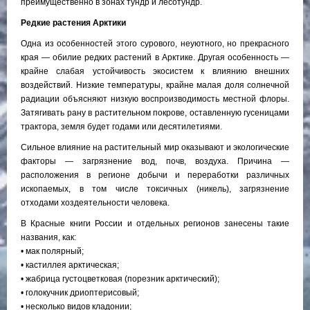
преимущественно в зонах тундр и лесотундр.
Редкие растения Арктики
Одна из особенностей этого сурового, неуютного, но прекрасного
края — обилие редких растений в Арктике. Другая особенность —
крайне слабая устойчивость экосистем к влиянию внешних
воздействий. Низкие температуры, крайне малая доля солнечной
радиации объясняют низкую воспроизводимость местной флоры.
Затягивать рану в растительном покрове, оставленную гусеницами
трактора, земля будет годами или десятилетиями.
Сильное влияние на растительный мир оказывают и экологические
факторы — загрязнение вод, почв, воздуха. Причина —
расположения в регионе добычи и переработки различных
ископаемых, в том числе токсичных (никель), загрязнение
отходами хоздеятельности человека.
В Красные книги России и отдельных регионов занесены такие
названия, как:
• мак полярный;
• кастиллея арктическая;
• жабрица густоцветковая (порезник арктический);
• голокучник дриоптерисовый;
• несколько видов кладонии;