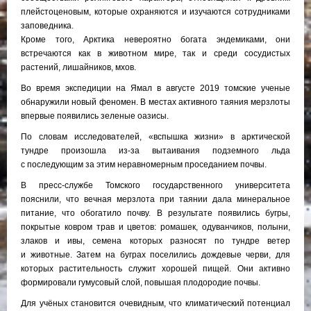
плейстоценовым, которые охраняются и изучаются сотрудниками
заповедника.
Кроме того, Арктика невероятно богата эндемиками, они
встречаются как в животном мире, так и среди сосудистых
растений, лишайников, мхов.
Во время экспедиции на Ямал в августе 2019 томские ученые
обнаружили новый феномен. В местах активного таяния мерзлоты
впервые появились зеленые оазисы.
По словам исследователей, «вспышка жизни» в арктической
тундре произошла из-за вытаивания подземного льда
с последующим за этим неравномерным проседанием почвы.
В пресс-службе Томского государственного университета
пояснили, что вечная мерзлота при таянии дала минеральное
питание, что обогатило почву. В результате появились бугры,
покрытые ковром трав и цветов: ромашек, одуванчиков, полыни,
злаков и ивы, семена которых разносят по тундре ветер
и животные. Затем на буграх поселились дождевые черви, для
которых растительность служит хорошей пищей. Они активно
формировали гумусовый слой, повышая плодородие почвы.
Для учёных становится очевидным, что климатический потенциал