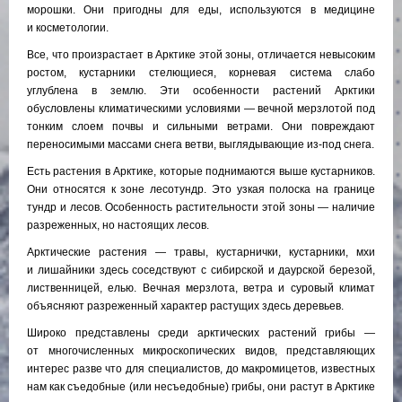
морошки. Они пригодны для еды, используются в медицине
и косметологии.
Все, что произрастает в Арктике этой зоны, отличается невысоким
ростом, кустарники стелющиеся, корневая система слабо
углублена в землю. Эти особенности растений Арктики
обусловлены климатическими условиями — вечной мерзлотой под
тонким слоем почвы и сильными ветрами. Они повреждают
переносимыми массами снега ветви, выглядывающие из-под снега.
Есть растения в Арктике, которые поднимаются выше кустарников.
Они относятся к зоне лесотундр. Это узкая полоска на границе
тундр и лесов. Особенность растительности этой зоны — наличие
разреженных, но настоящих лесов.
Арктические растения — травы, кустарнички, кустарники, мхи
и лишайники здесь соседствуют с сибирской и даурской березой,
лиственницей, елью. Вечная мерзлота, ветра и суровый климат
объясняют разреженный характер растущих здесь деревьев.
Широко представлены среди арктических растений грибы —
от многочисленных микроскопических видов, представляющих
интерес разве что для специалистов, до макромицетов, известных
нам как съедобные (или несъедобные) грибы, они растут в Арктике