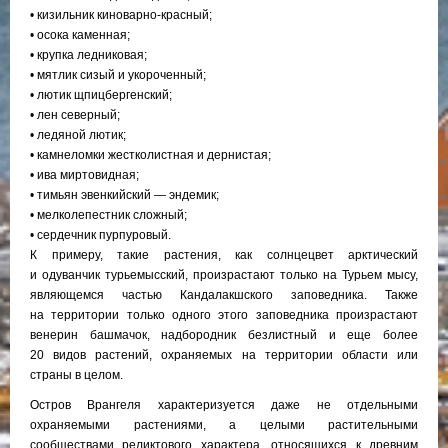
• кизильник киноварно-красный;
• осока каменная;
• крупка ледниковая;
• мятлик сизый и укороченный;
• лютик щпицбергенский;
• лен северный;
• ледяной лютик;
• камнеломки жестколистная и дернистая;
• ива миртовидная;
• тимьян эвенкийский — эндемик;
• мелколепестник сложный;
• сердечник пурпуровый.
К примеру, такие растения, как солнцецвет арктический
и одуванчик турьемысский, произрастают только на Турьем мысу,
являющемся частью Кандалакшского заповедника. Также
на территории только одного этого заповедника произрастают
венерин башмачок, надбородник безлистный и еще более
20 видов растений, охраняемых на территории области или
страны в целом.
Остров Врангеля характеризуется даже не отдельными
охраняемыми растениями, а целыми растительными
сообществами реликтового характера, относящихся к древним