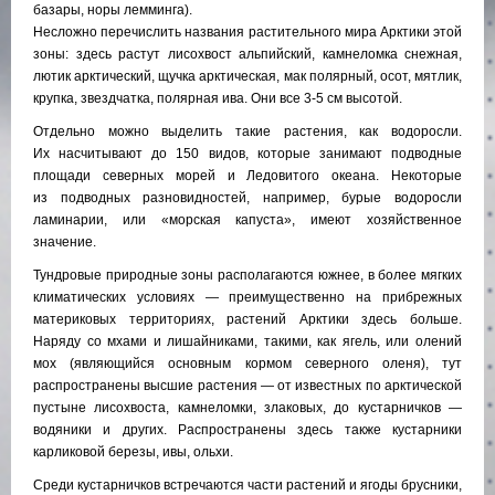
базары, норы лемминга).
Несложно перечислить названия растительного мира Арктики этой
зоны: здесь растут лисохвост альпийский, камнеломка снежная,
лютик арктический, щучка арктическая, мак полярный, осот, мятлик,
крупка, звездчатка, полярная ива. Они все 3-5 см высотой.
Отдельно можно выделить такие растения, как водоросли.
Их насчитывают до 150 видов, которые занимают подводные
площади северных морей и Ледовитого океана. Некоторые
из подводных разновидностей, например, бурые водоросли
ламинарии, или «морская капуста», имеют хозяйственное
значение.
Тундровые природные зоны располагаются южнее, в более мягких
климатических условиях — преимущественно на прибрежных
материковых территориях, растений Арктики здесь больше.
Наряду со мхами и лишайниками, такими, как ягель, или олений
мох (являющийся основным кормом северного оленя), тут
распространены высшие растения — от известных по арктической
пустыне лисохвоста, камнеломки, злаковых, до кустарничков —
водяники и других. Распространены здесь также кустарники
карликовой березы, ивы, ольхи.
Среди кустарничков встречаются части растений и ягоды брусники,