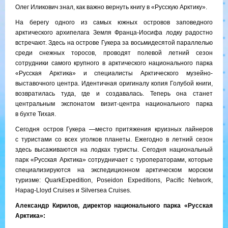
Олег Иликович знал, как важно вернуть книгу в «Русскую Арктику».
На берегу одного из самых южных островов заповедного
арктического архипелага Земля Франца-Иосифа лодку радостно
встречают. Здесь на острове Гукера за восьмидесятой параллелью
среди снежных торосов, проводят полевой летний сезон
сотрудники самого крупного в арктического национального парка
«Русская Арктика» и специалисты Арктического музейно-
выставочного центра. Идентичная оригиналу копия Голубой книги,
возвратилась туда, где и создавалась. Теперь она станет
центральным экспонатом визит-центра национального парка
в бухте Тихая.
Сегодня остров Гукера —место притяжения круизных лайнеров
с туристами со всех уголков планеты. Ежегодно в летний сезон
здесь высаживаются на лодках туристы. Сегодня национальный
парк «Русская Арктика» сотрудничает с туроператорами, которые
специализируются на экспедиционном арктическом морском
туризме: QuarkExpedition, Poseidon Expeditions, Pacific Network,
Hapag-Lloyd Cruises и Silversea Cruises.
Александр Кирилов, директор национального парка «Русская
Арктика»: