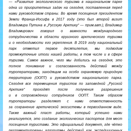
— «Развитие экологического туризма в национальном парке
одна из приоритетных задач на сегодня, поставленная перед
нами руководством страны. Во время посещения президентом
Земли Франца-Иосифа в 2017 году (это был второй визит
Владимира Путина в „Русскую Арктику“ — прим.авт.), Владимир
Владимирович говорил о важности международного
сотрудничества в области круизного арктического туризма
и о необходимости его укрепления. В 2019 году национальный
парк отметил первое десятилетие, мы подводим
промежуточные итоги нашей работы, в том числе и в сфере
туризма. Самое важное, чего мы добились на сегодня, это
полное понимание и согласованность действий между
туроператорами, заходящим на особо охраняемую природную
территорию (ООПТ) и руководством национального парка.
Сегодня все перемещения туристов по заповедной „Русской
Арктике“ проходят после получения разрешения
и в сопровождении сотрудников ООПТ. Таким образом
туроператоры разделяют с нами ответственность
за сохранение арктической экосистемы в первозданном виде.
Также важный пласт работы, который успешно нами
реализуется, это создание экологических паспортов для мест
посещения туристами. Это официальный документ, где чётко
регламентированы алгоритмы действий как экспедиционных