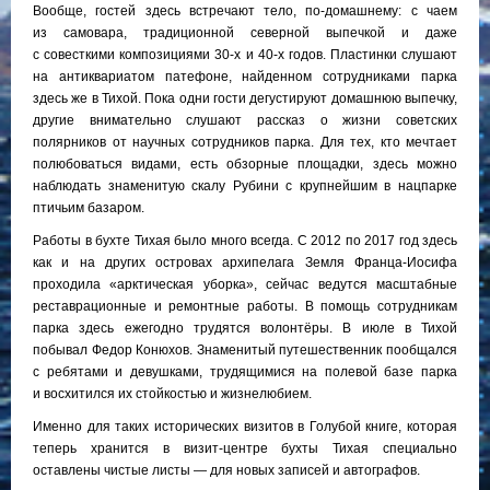
Вообще, гостей здесь встречают тело, по-домашнему: с чаем
из самовара, традиционной северной выпечкой и даже
с совесткими композициями 30-х и 40-х годов. Пластинки слушают
на антиквариатом патефоне, найденном сотрудниками парка
здесь же в Тихой. Пока одни гости дегустируют домашнюю выпечку,
другие внимательно слушают рассказ о жизни советских
полярников от научных сотрудников парка. Для тех, кто мечтает
полюбоваться видами, есть обзорные площадки, здесь можно
наблюдать знаменитую скалу Рубини с крупнейшим в нацпарке
птичьим базаром.
Работы в бухте Тихая было много всегда. С 2012 по 2017 год здесь
как и на других островах архипелага Земля Франца-Иосифа
проходила «арктическая уборка», сейчас ведутся масштабные
реставрационные и ремонтные работы. В помощь сотрудникам
парка здесь ежегодно трудятся волонтёры. В июле в Тихой
побывал Федор Конюхов. Знаменитый путешественник пообщался
с ребятами и девушками, трудящимися на полевой базе парка
и восхитился их стойкостью и жизнелюбием.
Именно для таких исторических визитов в Голубой книге, которая
теперь хранится в визит-центре бухты Тихая специально
оставлены чистые листы — для новых записей и автографов.