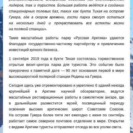
лидеров, так и туристов. Большая работа ведётся в создании
стационарных полевых баз, таких как бухта Тихая на острове
Гукера, где в скором времени, гости парка смогут остаться
на несколько дней и прочувствовать все аспекты жизни
на поляной станции».
Такие масштабные работы парку «Русская Арктика» удаются
благодаря государственно-частному партнёрству и привлечению
инвестиций купного бизнеса.
1 сентября 2019 года в бухте Тихая состоялась торжественное
отрытые визит-центра парка для туристов. Это событие было
приурочено к памятной дате — 90 лет основания первой в мире
высокоширотной полярной станции Родины на Гукера.
Сегодня здесь уже отремонтировано и укреплено 6 зданий некогда
крупнейшей в Арктике научной обсерватории, ведутся
масштабные реставрационные работы в самолетном ангаре, где
в дальнейшем разместится музей, посвященный периоду
освоения высоких арктических широт Советским Союзом.
На острове Гукера более пяти лет ежегодно с июня по сентябрь
работает самое северное почтовое отделение в мире. Открытки
с видами Арктики туристы отправляют отсюда во все уголки света.