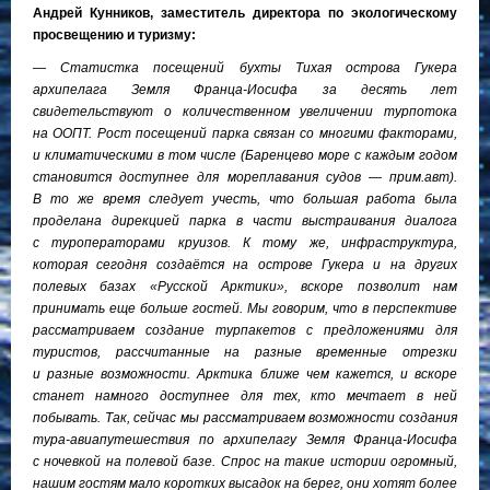
Андрей Кунников, заместитель директора по экологическому
просвещению и туризму:
— Статистка посещений бухты Тихая острова Гукера
архипелага Земля Франца-Иосифа за десять лет
свидетельствуют о количественном увеличении турпотока
на ООПТ. Рост посещений парка связан со многими факторами,
и климатическими в том числе (Баренцево море с каждым годом
становится доступнее для мореплавания судов — прим.авт).
В то же время следует учесть, что большая работа была
проделана дирекцией парка в части выстраивания диалога
с туроператорами круизов. К тому же, инфраструктура,
которая сегодня создаётся на острове Гукера и на других
полевых базах «Русской Арктики», вскоре позволит нам
принимать еще больше гостей. Мы говорим, что в перспективе
рассматриваем создание турпакетов с предложениями для
туристов, рассчитанные на разные временные отрезки
и разные возможности. Арктика ближе чем кажется, и вскоре
станет намного доступнее для тех, кто мечтает в ней
побывать. Так, сейчас мы рассматриваем возможности создания
тура-авиапутешествия по архипелагу Земля Франца-Иосифа
с ночевкой на полевой базе. Спрос на такие истории огромный,
нашим гостям мало коротких высадок на берег, они хотят более