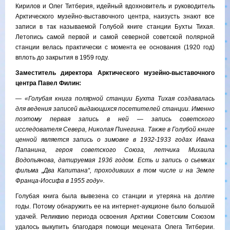
Кирилов и Олег Титберия, идейный вдохновитель и руководитель
Арктического музейно-выставочного центра, наизусть знают все
записи в так называемой Голубой книге станции Бухты Тихая.
Летопись самой первой и самой северной советской полярной
станции велась практически с момента ее основания (1920 год)
вплоть до закрытия в 1959 году.
Заместитель директора Арктического музейно-выставочного
центра Павел Филин:
— «Голубая книга полярной станции Бухта Тихая создавалась
для ведения записей выдающихся посетителей станции. Именно
поэтому первая запись в ней — запись советского
исследователя Севера, Николая Пинегина. Также в Голубой книге
ценной является запись о зимовке в 1932-1933 годах Ивана
Папанина, героя советского Союза, летчика Михаила
Водопьянова, датируемая 1936 годом. Есть и запись о сьемках
фильма „Два Капитана“, проходивших в том числе и на Земле
Франца-Иосифа в 1955 году».
Голубая книга была вывезена со станции и утеряна на долгие
годы. Потому обнаружить ее на интернет-аукционе было большой
удачей. Реликвию периода освоения Арктики Советским Союзом
удалось выкупить благодаря помощи мецената Олега Титберии.