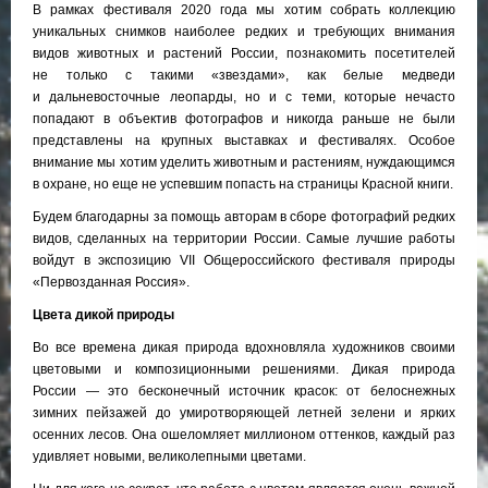
В рамках фестиваля 2020 года мы хотим собрать коллекцию
уникальных снимков наиболее редких и требующих внимания
видов животных и растений России, познакомить посетителей
не только с такими «звездами», как белые медведи
и дальневосточные леопарды, но и с теми, которые нечасто
попадают в объектив фотографов и никогда раньше не были
представлены на крупных выставках и фестивалях. Особое
внимание мы хотим уделить животным и растениям, нуждающимся
в охране, но еще не успевшим попасть на страницы Красной книги.
Будем благодарны за помощь авторам в сборе фотографий редких
видов, сделанных на территории России. Самые лучшие работы
войдут в экспозицию VII Общероссийского фестиваля природы
«Первозданная Россия».
Цвета дикой природы
Во все времена дикая природа вдохновляла художников своими
цветовыми и композиционными решениями. Дикая природа
России — это бесконечный источник красок: от белоснежных
зимних пейзажей до умиротворяющей летней зелени и ярких
осенних лесов. Она ошеломляет миллионом оттенков, каждый раз
удивляет новыми, великолепными цветами.