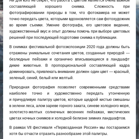
Ни для кого не секрет, что работа с цветом является очень важной
составляющей хорошего снимка. Сложность при
фотографировании природы в том, что фотокамера не может
точно передать цвета, которыми вдохновляется сам фотохудожник
во время съемки. Умение фотографа, его цветовое видение,
художественный вкус и опыт должны помочь при выборе цветовых
решений при последующей подготовке снимка к публикации.
В снимках фестивальной фотоэкспозиции 2020 года должны быть
отражены уникальные сочетания цветов, созданные природой —
безлюдные пейзажи и органично вписывающиеся в ландшафт
дикие животные. В пропорциональной составляющей кадра
доминировать, привлекать внимание должен один цвет — красный,
зеленый, синий, белый или желтый.
Природная фотография позволяет современными средствами
наиболее точно и художественно передать утонченную
и причудливую палитру цветов, которые щедрой кистью смешаны
в зелени леса, алом зареве горного заката, синеве холодного моря,
золотисто-желтых солнечных весенних пейзажах, мистических
цветах ночных снимков и холодной белизне зимних ландшафтов.
В рамках VII фестиваля «Первозданная Россия» мы постараемся
хотя бы отчасти отразить разнообразие этой палитры.