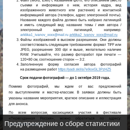
Файл (Word, Exel) с названием фото, его описанием (место
съемки и информация о нем, история кадра, вид
изображенного животного или растения) и контактной
информацией автора (телефон, адрес электронной почты).
Название каждого файла должно быть набрано латиницей
и иметь следующий вид: название темы / имя автора /
электронный адрес латиницей, например:
arktika1_ivanov_xxxx@mail.ru
arktika2_ivanov_xxxx@mail.ru
Файлы изображений в высоком разрешении. Они должны
соответствовать следующим требованиям: формат TIFF или
JPEG, разрешение 300 dpi и выше, желательно наличие
RAW. Учитывайте, что размер фоторабот при печати —
120×80 см, соотношение сторон — 3:2.
Заполненную форму согласия автора фотографий
на размещение работ
https://yadi.sk/i/a7e9oxGL3PzHZ5
Срок подачи фотографий — до 1 октября 2019 года.
Помимо фотографий, мы ждем от вас предложений
по выступлениям и мастер-классам. В заявках должны быть
указаны название мероприятия, краткое описание и иллюстрация
для анонса.
По всем вопросам, касающимся участия в фестивале
«Первозданная Россия», можно обратиться по адресу:
Предупреждение о сборе статистики
fotocultfest@yandex.ru
.