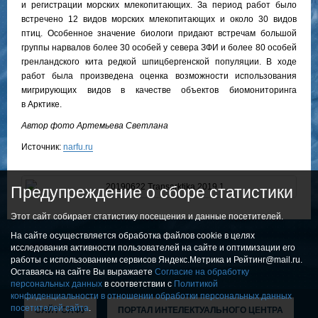
и регистрации морских млекопитающих. За период работ было
встречено 12 видов морских млекопитающих и около 30 видов
птиц. Особенное значение биологи придают встречам большой
группы нарвалов более 30 особей у севера ЗФИ и более 80 особей
гренландского кита редкой шпицбергенской популяции. В ходе
работ была произведена оценка возможности использования
мигрирующих видов в качестве объектов биомониторинга
в Арктике.
Автор фото Артемьева Светлана
Источник:
narfu.ru
Предупреждение о сборе статистики
Этот сайт собирает статистику посещения и данные посетителей.
На сайте осуществляется обработка файлов cookie в целях
исследования активности пользователей на сайте и оптимизации его
работы с использованием сервисов Яндекс.Метрика и Рейтинг@mail.ru.
Оставаясь на сайте Вы выражаете
Согласие на обработку
персональных данных
в соответствии с
Политикой
конфиденциальности в отношении обработки персональных данных
посетителей сайта
.
САЙТ САФУ
ПОРТАЛ ИНТЕЛЕКТУАЛЬНОГО ЦЕНТРА