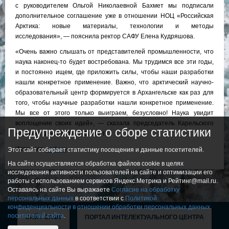
с руководителем Ольгой Николаевной Бахмет мы подписали
дополнительное соглашение уже в отношении НОЦ «Российская
Арктика: новые материалы, технологии и методы
исследования», — пояснила ректор САФУ Елена Кудряшова.
«Очень важно слышать от представителей промышленности, что
наука наконец-то будет востребована. Мы трудимся все эти годы,
и постоянно ищем, где приложить силы, чтобы наши разработки
нашли конкретное применение. Важно, что арктический научно-
образовательный центр формируется в Архангельске как раз для
того, чтобы научные разработки нашли конкретное применение.
Мы все от этого только выиграем, безусловно! Наука увидит
воплощение своих идей», — сказала председатель Карельского
Предупреждение о сборе статистики
научного центра Ольга Бахмет.
Источник:
narfu.ru
Этот сайт собирает статистику посещения и данные посетителей.
На сайте осуществляется обработка файлов cookie в целях
исследования активности пользователей на сайте и оптимизации его
работы с использованием сервисов Яндекс.Метрика и Рейтинг@mail.ru.
Оставаясь на сайте Вы выражаете
Согласие на обработку
персональных данных
в соответствии с
Политикой
конфиденциальности в отношении обработки персональных данных
посетителей сайта
.
САЙТ САФУ
ПОРТАЛ ИНТЕЛЕКТУАЛЬНОГО ЦЕНТРА