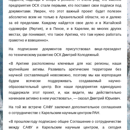
предприятия ОСК стали первыми, кто поставил свои подписи под
документами. Уверен, что этот важный проект будет полезен
абсолютно всем не только в Архангельской области, но и далеко
за её пределами. Каждому найдется свое дело и в Жатайской
судоверфи (Якутия), и в Пензе, и в Карелии, во многих других
местах, где понимают, что такое Арктика, что там нужно работать
грамотно и взвешенно».
На подписании документов присутствовал вице-президент
по техническому развитию ОСК Дмитрий Колодяжный.
«В Арктике расположены ключевые для нас регионы, наши
крупнейшие активы. Развивать арктические территории без
научной составляющей невозможно, поэтому мы как корпорация
будем всячески поддерживать создаваемый научно-
образовательный центр. Все наши предприятия единодушно
поддержали этот проект, и, как видите, мы действительно
начинаем активно в нем участвовать», — сказал Дмитрий Юрьевич.
На той же встрече САФУ заключил дополнительное соглашения
о сотрудничестве с Карельским научным центром РАН.
«В прошлом году подписано общее Соглашение о сотрудничестве
между САФУ и Карельским научным центром, а сегодня