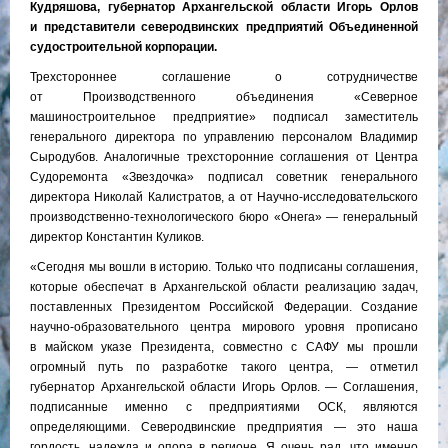
Кудряшова, губернатор Архангельской области Игорь Орлов
и представители северодвинских предприятий Объединенной
судостроительной корпорации.
Трехстороннее соглашение о сотрудничестве
от Производственного объединения «Северное
машиностроительное предприятие» подписал заместитель
генерального директора по управлению персоналом Владимир
Сыродубов. Аналогичные трехсторонние соглашения от Центра
Судоремонта «Звездочка» подписал советник генерального
директора Николай Калистратов, а от Научно-исследовательского
производственно-технологического бюро «Онега» — генеральный
директор Константин Куликов.
«Сегодня мы вошли в историю. Только что подписаны соглашения,
которые обеспечат в Архангельской области реализацию задач,
поставленных Президентом Российской Федерации. Создание
научно-образовательного центра мирового уровня прописано
в майском указе Президента, совместно с САФУ мы прошли
огромный путь по разработке такого центра, — отметил
губернатор Архангельской области Игорь Орлов. — Соглашения,
подписанные именно с предприятиями ОСК, являются
определяющими. Северодвинские предприятия — это наша
гордость, надежда и опора в регионе. Я очень рад, что именно