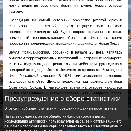
летию поднятия советского флага на южном берегу острова
Гукера».
Экспедиция на самый северный архипелаг русской Арктики
спланирована на летний период текущего года. В ходе
предстоящих исследований будет широко применяться опыт,
полученный военнослужащими Северного флота во время
проведения прошлогодней экспедиции на архипелаг Новая Земля.
Земля Франца-Иосифа, особенно в начале 20 века, являлась
объектом территориальных притязаний иностранных государств.
В 1914 году благодаря решительным действиям руководителя
полярной экспедиции Исхака Ислямова на архипелаге был поднят
флаг Российской империи. В 1929 году экспедиция полярного
исследователя Отто Шмидта водрузила над архипелагом флаг
Советского Союза. В настоящее время на острове находится
самая современная и высокоширотная база Северного флота,
Предупреждение о сборе статистики
получившая название «Арктический трилистник».
Источник:
tass.ru
Этот сайт собирает статистику посещения и данные посетителей.
На сайте осуществляется обработка файлов cookie в целях
исследования активности пользователей на сайте и оптимизации его
работы с использованием сервисов Яндекс.Метрика и Рейтинг@mail.ru.