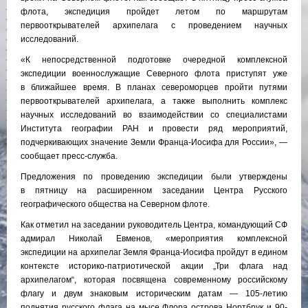
флота, экспедиция пройдет летом по маршрутам
первооткрывателей архипелага с проведением научных
исследований.
«К непосредственной подготовке очередной комплексной
экспедиции военнослужащие Северного флота приступят уже
в ближайшее время. В планах североморцев пройти путями
первооткрывателей архипелага, а также выполнить комплекс
научных исследований во взаимодействии со специалистами
Института географии РАН и провести ряд мероприятий,
подчеркивающих значение Земли Франца-Иосифа для России», —
сообщает пресс-служба.
Предложения по проведению экспедиции были утверждены
в пятницу на расширенном заседании Центра Русского
географического общества на Северном флоте.
Как отметил на заседании руководитель Центра, командующий СФ
адмирал Николай Евменов, «мероприятия комплексной
экспедиции на архипелаг Земля Франца-Иосифа пройдут в едином
контексте историко-патриотической акции „Три флага над
архипелагом“, которая посвящена современному российскому
флагу и двум знаковым историческим датам — 105-летию
поднятия русского флага на мысе Флора острова Нортбрук и 90-