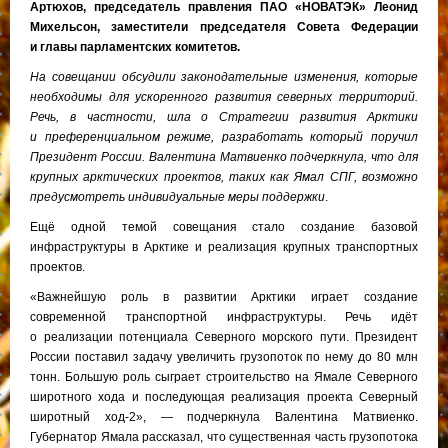
Артюхов, председатель правления ПАО «НОВАТЭК» Леонид
Михельсон, заместители председателя Совета Федерации
и главы парламентских комитетов.
На совещании обсудили законодательные изменения, которые
необходимы для ускоренного развития северных территорий.
Речь, в частности, шла о Стратегии развития Арктики
и преференциальном режиме, разработать который поручил
Президент России. Валентина Матвиенко подчеркнула, что для
крупных арктических проектов, таких как Ямал СПГ, возможно
предусмотреть индивидуальные меры поддержки
.
Ещё одной темой совещания стало создание базовой
инфраструктуры в Арктике и реализация крупных транспортных
проектов.
«Важнейшую роль в развитии Арктики играет создание
современной транспортной инфраструктуры. Речь идёт
о реализации потенциала Северного морского пути. Президент
России поставил задачу увеличить грузопоток по нему до 80 млн
тонн. Большую роль сыграет строительство на Ямале Северного
широтного хода и последующая реализация проекта Северный
широтный ход-2», — подчеркнула Валентина Матвиенко.
Губернатор Ямала рассказал, что существенная часть грузопотока