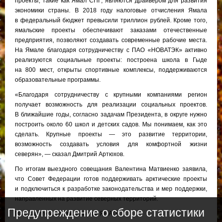
проекты, такие как Ямал СПГ, являются драйвером для развития
экономики страны. В 2018 году налоговые отчисления Ямала
в федеральный бюджет превысили триллион рублей. Кроме того,
ямальские проекты обеспечивают заказами отечественные
предприятия, позволяют создавать современные рабочие места.
На Ямале благодаря сотрудничеству с ПАО «НОВАТЭК» активно
реализуются социальные проекты: построена школа в Гыде
на 800 мест, открыты спортивные комплексы, поддерживаются
образовательные программы.
«Благодаря сотрудничеству с крупными компаниями регион
получает возможность для реализации социальных проектов.
В ближайшие годы, согласно задачам Президента, в округе нужно
построить около 60 школ и детских садов. Мы понимаем, как это
сделать. Крупные проекты — это развитие территории,
возможность создавать условия для комфортной жизни
северян», — сказал Дмитрий Артюхов.
По итогам выездного совещания Валентина Матвиенко заявила,
что Совет Федерации готов поддерживать арктические проекты
и подключиться к разработке законодательства и мер поддержки,
направленных на развитие северных территорий.
Предупреждение о сборе статистики
Пресс-служба правительства ЯНАО