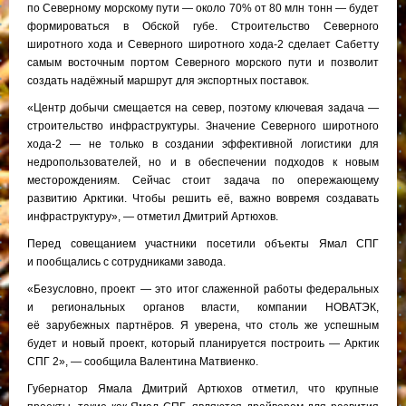
по Северному морскому пути — около 70% от 80 млн тонн — будет
формироваться в Обской губе. Строительство Северного
широтного хода и Северного широтного хода-2 сделает Сабетту
самым восточным портом Северного морского пути и позволит
создать надёжный маршрут для экспортных поставок.
«Центр добычи смещается на север, поэтому ключевая задача —
строительство инфраструктуры. Значение Северного широтного
хода-2 — не только в создании эффективной логистики для
недропользователей, но и в обеспечении подходов к новым
месторождениям. Сейчас стоит задача по опережающему
развитию Арктики. Чтобы решить её, важно вовремя создавать
инфраструктуру», — отметил Дмитрий Артюхов.
Перед совещанием участники посетили объекты Ямал СПГ
и пообщались с сотрудниками завода.
«Безусловно, проект — это итог слаженной работы федеральных
и региональных органов власти, компании НОВАТЭК,
её зарубежных партнёров. Я уверена, что столь же успешным
будет и новый проект, который планируется построить — Арктик
СПГ 2», — сообщила Валентина Матвиенко.
Губернатор Ямала Дмитрий Артюхов отметил, что крупные