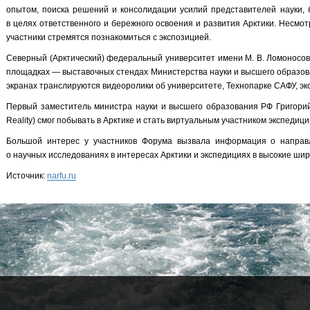
опытом, поиска решений и консолидации усилий представителей науки, 
в целях ответственного и бережного освоения и развития Арктики. Несмо
участники стремятся познакомиться с экспозицией.
Северный (Арктический) федеральный университет имени М. В. Ломоносов
площадках — выставочных стендах Министерства науки и высшего образова
экранах транслируются видеоролики об университете, Технопарке САФУ, эк
Первый заместитель министра науки и высшего образования РФ Григорий 
Reality) смог побывать в Арктике и стать виртуальным участником экспеди
Большой интерес у участников Форума вызвала информация о направле
о научных исследованиях в интересах Арктики и экспедициях в высокие ши
Источник:
narfu.ru