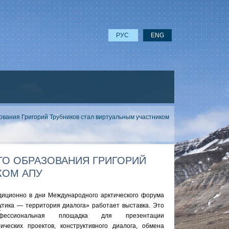
РУС
ENG
ования Григорий Трубников стал виртуальным участником
ГО ОБРАЗОВАНИЯ ГРИГОРИЙ
КОМ АПУ
диционно в дни Международного арктического форума
ктика — территория диалога» работает выставка. Это
офессиональная площадка для презентации
тических проектов, конструктивного диалога, обмена